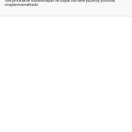
Türkçe karakter kullanılmayan ve büyük harflerle yazılmış yorumlar
onaylanmamaktadır.