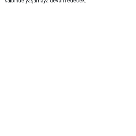
kalbinde yaşamaya devam edecek.