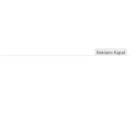
Reklamı Kapat
Haber Türkiye © 2023
Anasayfa
Künye
İletişim
Gizlilik İlkeleri
Sitene Ekle
Haber Portalı Yazılımı