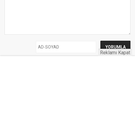
Reklamı Kapat
UYARI:
Küfür, hakaret, rencide edici cümleler veya imalar, inançlara saldırı
içeren, imla kuralları ile yazılmamış,
Türkçe karakter kullanılmayan ve büyük harflerle yazılmış yorumlar
onaylanmamaktadır.