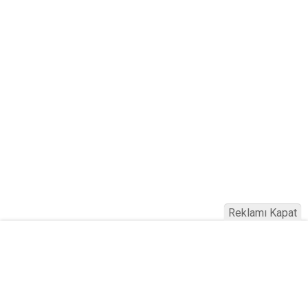
Reklamı Kapat
Haber Türkiye © 2023
Anasayfa
Künye
İletişim
Gizlilik İlkeleri
Sitene Ekle