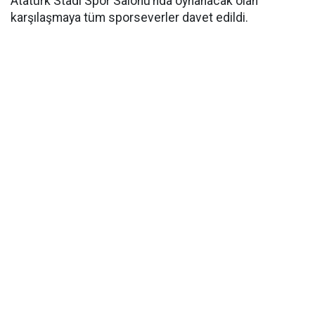
Atatürk Stadı Spor Salonu’nda oynanacak olan
karşılaşmaya tüm sporseverler davet edildi.