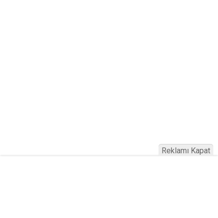
Reklamı Kapat
Haber Türkiye © 2023
Anasayfa
Künye
İletişim
Gizlilik İlkeleri
Sitene Ekle