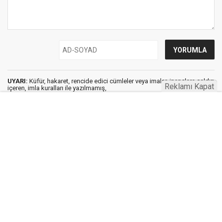
UYARI:
Küfür, hakaret, rencide edici cümleler veya imalar, inançlara saldırı
Reklamı Kapat
içeren, imla kuralları ile yazılmamış,
Türkçe karakter kullanılmayan ve büyük harflerle yazılmış yorumlar
onaylanmamaktadır.