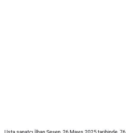
Usta sanatçı İlhan Şeşen, 26 Mayıs 2025 tarihinde, 76