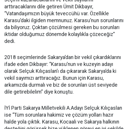
arttıracaklarını dile getiren Ümit Dikbayır,
“Vatandaşımızın büyük teveccühü var. Özellikle
Karasu’daki ilgiden memnunuz. Karasu’nun sorunlarını
da biliyoruz. Çoktan çözülmesi gereken bu sorunları
iktidar olduğumuz dönemde kolaylıkla çözeceğiz”
dedi.
2018 seçimlerinde Sakarya’dan bir vekil çıkardıklarını
ifade eden Dikbayır: “Karasu’nun ve kuzeyin adayı
olarak Selçuk Kılıçaslan’ı da çıkararak Sakarya’da ki
vekil sayımızı arttıracağız. Bunun için Karasu,
arkamızda durmalı ve biz de sorunları üst seviyede
dile getirebilelim” diye konuştu.
İYİ Parti Sakarya Milletvekili A.Adayı Selçuk Kılıçaslan
ise “Tüm sorunlara hakimiz ve çözüm yolları hazır
halde yola çıktık. Karasu, Kocaali ve Sakarya halkının
desteğini görürsek bize yüklenen görevi en iyi şekilde