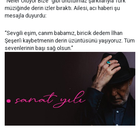
“Neler Oluyor Bize” gibi unutulmaz şarkılarıyla Türk
müziğinde derin izler bıraktı. Ailesi, acı haberi şu
mesajla duyurdu:
“Sevgili eşim, canım babamız, biricik dedem İlhan
Şeşen’i kaybetmenin derin üzüntüsünü yaşıyoruz. Tüm
sevenlerinin başı sağ olsun.”