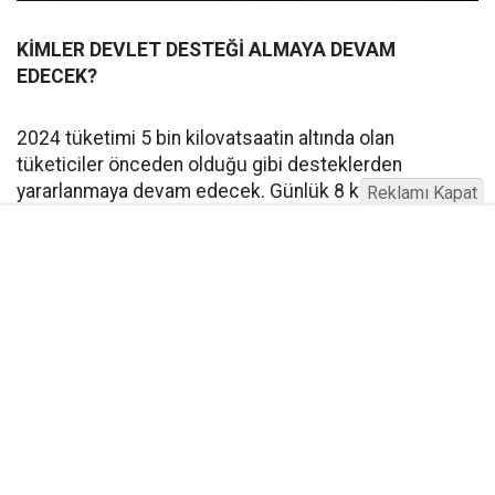
KİMLER DEVLET DESTEĞİ ALMAYA DEVAM
EDECEK?
2024 tüketimi 5 bin kilovatsaatin altında olan
tüketiciler önceden olduğu gibi desteklerden
yararlanmaya devam edecek. Günlük 8 kilovatsaatin
Reklamı Kapat
altındaki tüketimler (ilk kademe) yüzde 60, 8
kilovatsaatin üzerindeki tüketimler (ikinci kademe)
yüzde 40 oranında desteklenecek.
LİMİTİNİ DÜŞÜREN BİR VATANDAŞ DESTEKTEN
YARARLANABİLİR Mİ?
İlgili tüketicinin 2025 tüketiminin belirlenen limitin
altında kalması durumunda 2026'da yeniden devlet
tarafından desteklenen tarifeden yararlanmaya