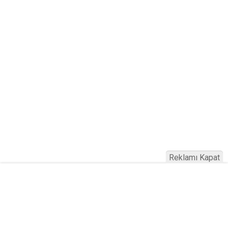
Reklamı Kapat
Haber Türkiye © 2023
Anasayfa
Künye
İletişim
Gizlilik İlkeleri
Sitene Ekle