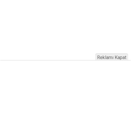
Reklamı Kapat
Haber Türkiye © 2023
Anasayfa
Künye
İletişim
Gizlilik İlkeleri
Sitene Ekle
Haber Portalı Yazılımı