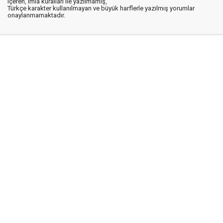
içeren, imla kuralları ile yazılmamış,
Türkçe karakter kullanılmayan ve büyük harflerle yazılmış yorumlar
onaylanmamaktadır.