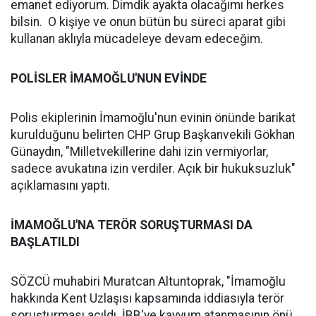
emanet ediyorum. Dimdik ayakta olacağımı herkes
bilsin. O kişiye ve onun bütün bu süreci aparat gibi
kullanan aklıyla mücadeleye devam edeceğim.
POLİSLER İMAMOĞLU'NUN EVİNDE
Polis ekiplerinin İmamoğlu'nun evinin önünde barikat
kurulduğunu belirten CHP Grup Başkanvekili Gökhan
Günaydın, "Milletvekillerine dahi izin vermiyorlar,
sadece avukatına izin verdiler. Açık bir hukuksuzluk"
açıklamasını yaptı.
İMAMOĞLU'NA TERÖR SORUŞTURMASI DA
BAŞLATILDI
SÖZCÜ muhabiri Muratcan Altuntoprak, "İmamoğlu
hakkında Kent Uzlaşısı kapsamında iddiasıyla terör
soruşturması açıldı. İBB'ye kayyum atanmasının önü