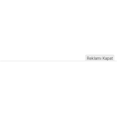
Reklamı Kapat
Haber Türkiye © 2023
Anasayfa
Künye
İletişim
Gizlilik İlkeleri
Sitene Ekle