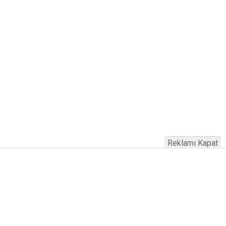
Reklamı Kapat
Haber Türkiye © 2023
Anasayfa
Künye
İletişim
Gizlilik İlkeleri
Sitene Ekle