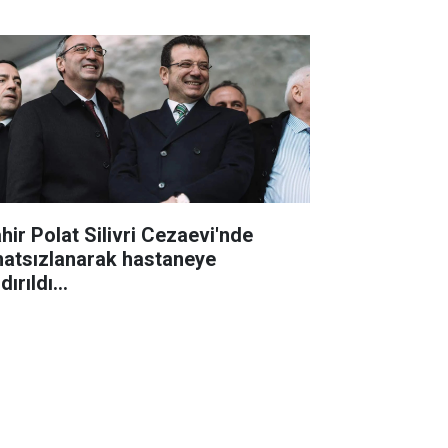
hir Polat Silivri Cezaevi'nde
hatsızlanarak hastaneye
dırıldı...