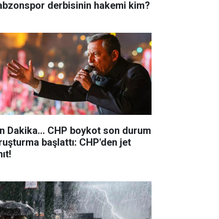
abzonspor derbisinin hakemi kim?
n Dakika... ​CHP boykot son durum
ruşturma başlattı: CHP'den jet
ıt!