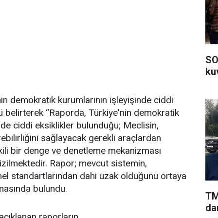
SO
kuv
in demokratik kurumlarının işleyişinde ciddi
ü belirterek “Raporda, Türkiye'nin demokratik
nde ciddi eksiklikler bulunduğu; Meclisin,
bilirliğini sağlayacak gerekli araçlardan
kili bir denge ve denetleme mekanizması
çizilmektedir. Rapor; mevcut sistemin,
el standartlarından dahi uzak olduğunu ortaya
amasında bulundu.
TM
da
çıklanan raporların