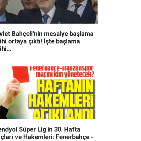
vlet Bahçeli'nin mesaiye başlama
ihi ortaya çıktı! İşte başlama
ihi...
rendyol Süper Lig'in 30. Hafta
çları ve Hakemleri: Fenerbahçe -