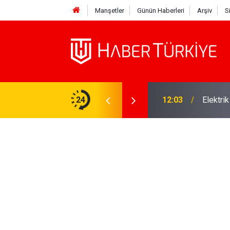
Manşetler
Günün Haberleri
Arşiv
S
ane İsmi İlhan Şeşen'den Acı Haber Geldi!
24
12:03
Elektri