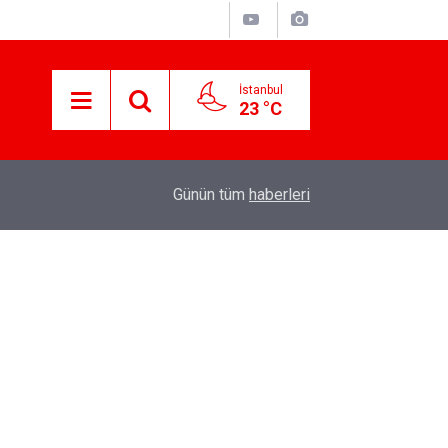
İstanbul
23 °C
11:22
Vergi Uzmanı Ozan Bingöl'den Vergi Borçlarına 
Günün tüm
haberleri