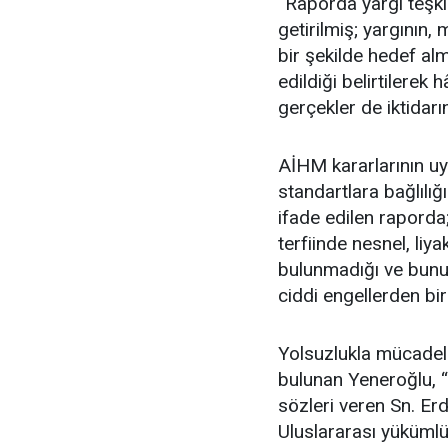
“Raporda yargı teşkila
getirilmiş; yargının, 
bir şekilde hedef alm
edildiği belirtilerek 
gerçekler de iktida
AİHM kararlarının uy
standartlara bağlılığ
ifade edilen raporda
terfiinde nesnel, liy
bulunmadığı ve bunun
ciddi engellerden bir
Yolsuzlukla mücade
bulunan Yeneroğlu, 
sözleri veren Sn. Erd
Uluslararası yükümlü