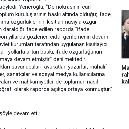
 söyledi. Yeneroğlu, “Demokrasinin can
toplum kuruluşlarının baskı altında olduğu; ifade,
ma özgürlüklerinin kısıtlanmasıyla özgür
n daraldığı ifade edilen raporda “ifade
son yıllarda gözlenen ciddi gerilemenin devam
Devlet kurumları tarafından uygulanan kısıtlayıcı
idari yollarla artan baskı, ifade özgürlüğünün
lamaya devam etmiştir” denilmektedir.
kları savunucuları, avukatlar, yazarlar, muhalif
Ma
iler, sanatçılar ve sosyal medya kullanıcılarına
ra
kal
vaları ve mahkumiyetler de toplumun nasıl
otoğrafı olarak raporda açıkça ortaya konmuştur.”
şöyle devam etti: