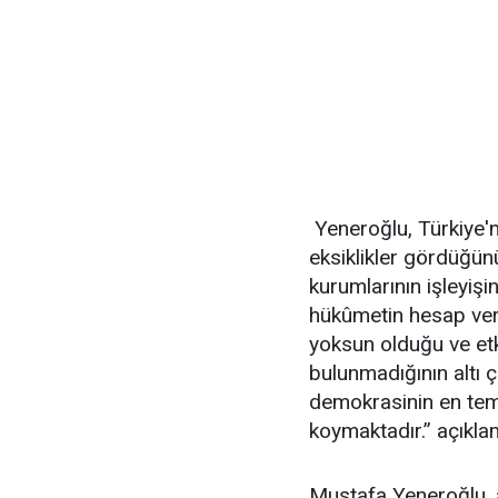
Yeneroğlu, Türkiye'n
eksiklikler gördüğün
kurumlarının işleyişi
hükûmetin hesap vere
yoksun olduğu ve et
bulunmadığının altı 
demokrasinin en tem
koymaktadır.” açıkl
Mustafa Yeneroğlu, a