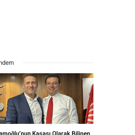
ndem
amoğlu’nun Kasası Olarak Bilinen