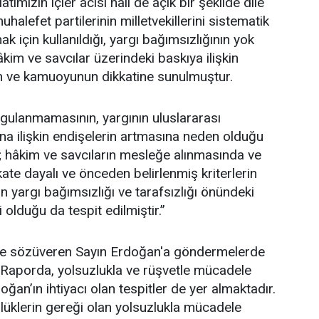
tımızın içler acısı hali de açık bir şekilde dile
muhalefet partilerinin milletvekillerini sistematik
ak için kullanıldığı, yargı bağımsızlığının yok
hâkim ve savcılar üzerindeki baskıya ilişkin
rın ve kamuoyunun dikkatine sunulmuştur.
gulanmamasının, yargının uluslararası
ına ilişkin endişelerin artmasına neden olduğu
; hâkim ve savcıların mesleğe alınmasında ve
akate dayalı ve önceden belirlenmiş kriterlerin
 yargı bağımsızlığı ve tarafsızlığı önündeki
i olduğu da tespit edilmiştir.”
le sözüveren Sayın Erdoğan'a göndermelerde
“Raporda, yolsuzlukla ve rüşvetle mücadele
oğan’ın ihtiyacı olan tespitler de yer almaktadır.
lüklerin gereği olan yolsuzlukla mücadele