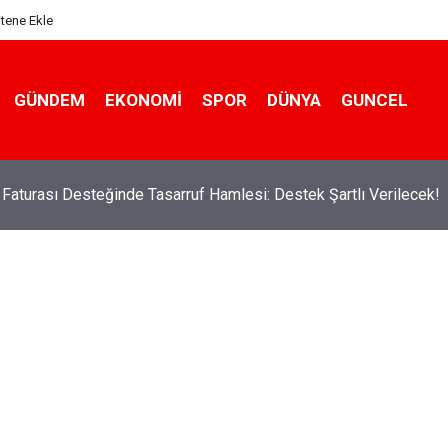
itene Ekle
GÜNDEM
EKONOMI
SPOR
DÜNYA
GUNCEL
k Faturası Desteğinde Tasarruf Hamlesi: Destek Şartlı Verilecek!