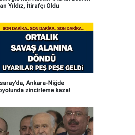
an Yıldız, İtirafçı Oldu
saray'da, Ankara-Niğde
oyolunda zincirleme kaza!