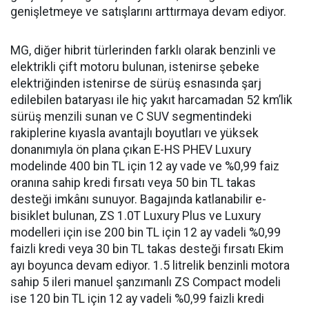
genişletmeye ve satışlarını arttırmaya devam ediyor.
MG, diğer hibrit türlerinden farklı olarak benzinli ve
elektrikli çift motoru bulunan, istenirse şebeke
elektriğinden istenirse de sürüş esnasında şarj
edilebilen bataryası ile hiç yakıt harcamadan 52 km’lik
sürüş menzili sunan ve C SUV segmentindeki
rakiplerine kıyasla avantajlı boyutları ve yüksek
donanımıyla ön plana çıkan E-HS PHEV Luxury
modelinde 400 bin TL için 12 ay vade ve %0,99 faiz
oranına sahip kredi fırsatı veya 50 bin TL takas
desteği imkânı sunuyor. Bagajında katlanabilir e-
bisiklet bulunan, ZS 1.0T Luxury Plus ve Luxury
modelleri için ise 200 bin TL için 12 ay vadeli %0,99
faizli kredi veya 30 bin TL takas desteği fırsatı Ekim
ayı boyunca devam ediyor. 1.5 litrelik benzinli motora
sahip 5 ileri manuel şanzımanlı ZS Compact modeli
ise 120 bin TL için 12 ay vadeli %0,99 faizli kredi