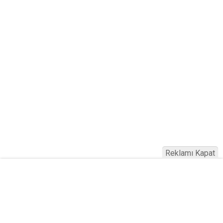
Reklamı Kapat
Haber Türkiye © 2023
Anasayfa
Künye
İletişim
Gizlilik İlkeleri
Sitene Ekle