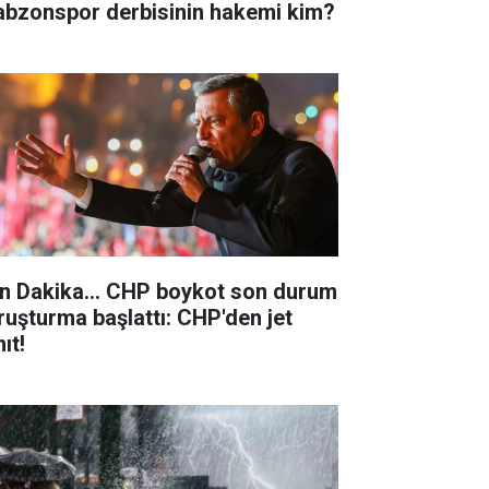
abzonspor derbisinin hakemi kim?
n Dakika... ​CHP boykot son durum
ruşturma başlattı: CHP'den jet
ıt!