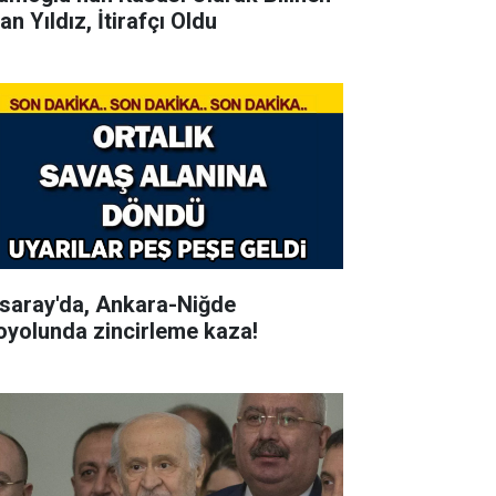
an Yıldız, İtirafçı Oldu
saray'da, Ankara-Niğde
oyolunda zincirleme kaza!