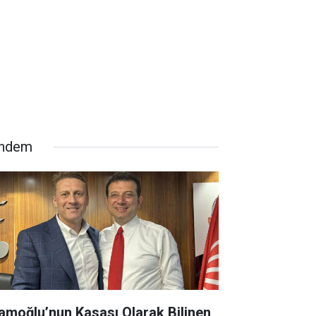
ndem
amoğlu’nun Kasası Olarak Bilinen