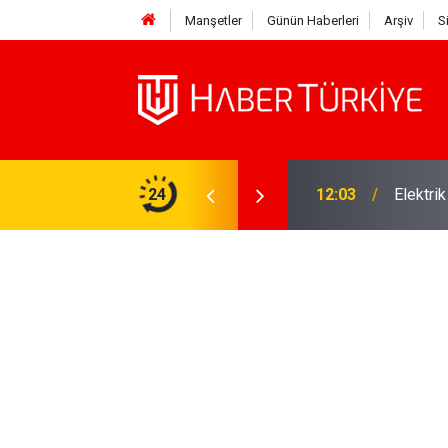
Manşetler
Günün Haberleri
Arşiv
S
ane İsmi İlhan Şeşen'den Acı Haber Geldi!
24
12:03
Elektri