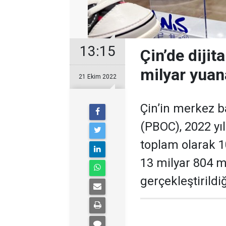
13:15
Çin’de dijit
milyar yuan
21 Ekim 2022
Çin’in merkez b
(PBOC), 2022 yı
toplam olarak 1
13 milyar 804 mi
gerçekleştirildiği