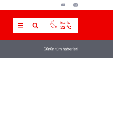
İstanbul
23 °C
11:22
Vergi Uzmanı Ozan Bingöl'den Vergi Borçlarına 
Günün tüm
haberleri