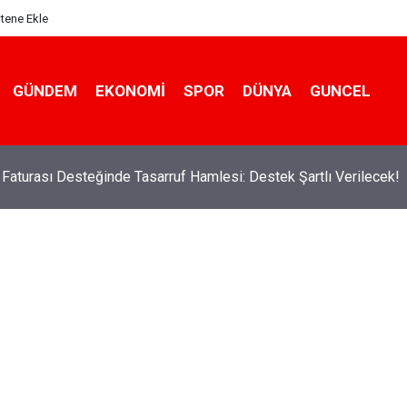
itene Ekle
GÜNDEM
EKONOMI
SPOR
DÜNYA
GUNCEL
k Faturası Desteğinde Tasarruf Hamlesi: Destek Şartlı Verilecek!