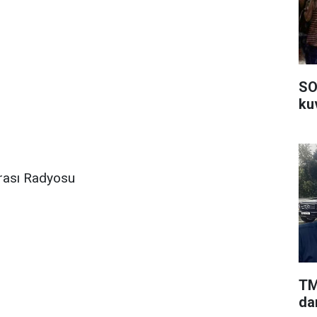
SO
kuv
arası Radyosu
TM
da