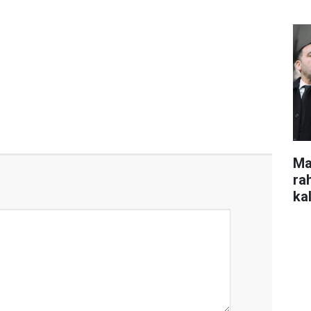
Ma
ra
kal