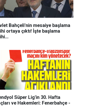
vlet Bahçeli'nin mesaiye başlama
ihi ortaya çıktı! İşte başlama
ihi...
rendyol Süper Lig'in 30. Hafta
çları ve Hakemleri: Fenerbahçe -