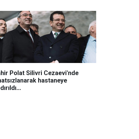
hir Polat Silivri Cezaevi'nde
hatsızlanarak hastaneye
dırıldı...