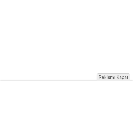
Reklamı Kapat
Haber Türkiye © 2023
Anasayfa
Künye
İletişim
Gizlilik İlkeleri
Sitene Ekle