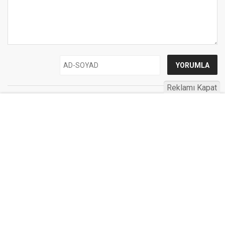
Reklamı Kapat
UYARI:
Küfür, hakaret, rencide edici cümleler veya imalar, inançlara saldırı
içeren, imla kuralları ile yazılmamış,
Türkçe karakter kullanılmayan ve büyük harflerle yazılmış yorumlar
onaylanmamaktadır.