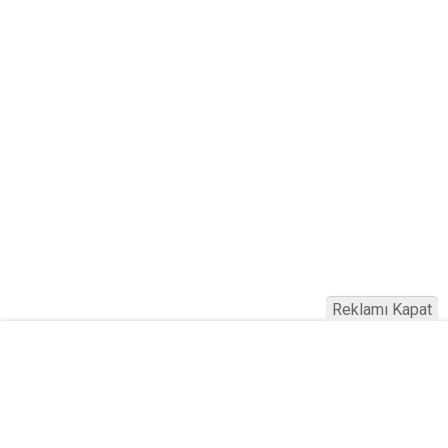
Reklamı Kapat
Haber Türkiye © 2023
Anasayfa
Künye
İletişim
Gizlilik İlkeleri
Sitene Ekle