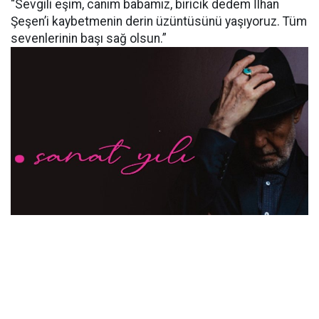
“Sevgili eşim, canım babamız, biricik dedem İlhan
Şeşen’i kaybetmenin derin üzüntüsünü yaşıyoruz. Tüm
sevenlerinin başı sağ olsun.”