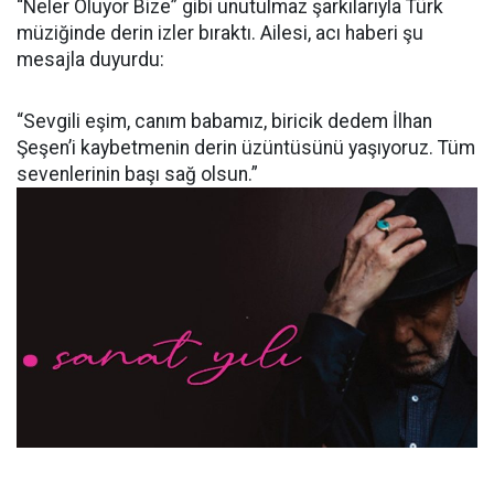
“Neler Oluyor Bize” gibi unutulmaz şarkılarıyla Türk
müziğinde derin izler bıraktı. Ailesi, acı haberi şu
mesajla duyurdu:
“Sevgili eşim, canım babamız, biricik dedem İlhan
Şeşen’i kaybetmenin derin üzüntüsünü yaşıyoruz. Tüm
sevenlerinin başı sağ olsun.”