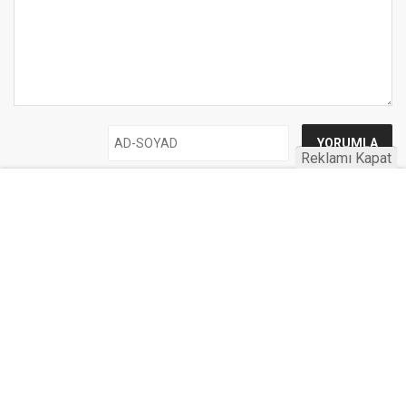
Reklamı Kapat
UYARI:
Küfür, hakaret, rencide edici cümleler veya imalar, inançlara saldırı
içeren, imla kuralları ile yazılmamış,
Türkçe karakter kullanılmayan ve büyük harflerle yazılmış yorumlar
onaylanmamaktadır.