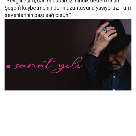
“Sevgili eşim, canım babamız, biricik dedem İlhan
Şeşen’i kaybetmenin derin üzüntüsünü yaşıyoruz. Tüm
sevenlerinin başı sağ olsun.”