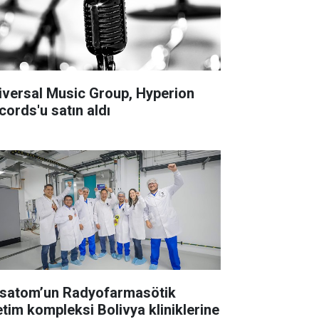
iversal Music Group, Hyperion
cords'u satın aldı
satom’un Radyofarmasötik
etim kompleksi Bolivya kliniklerine