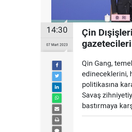
14:30
Çin Dışişle
gazetecileri
07 Mart 2023
Qin Gang, temel
edineceklerini,
politikasına kar
Savaş zihniyeti
bastırmaya karşı