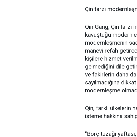
Çin tarzı modernle
Qin Gang, Çin tarzı 
kavuştuğu modernleş
modernleşmenin sad
manevi refah getirec
kişilere hizmet veri
gelmediğini dile geti
ve fakirlerin daha d
sayılmadığına dikkat 
modernleşme olmadığı
Qin, farklı ülkelerin 
isteme hakkına sahip 
"Borç tuzağı yaftası