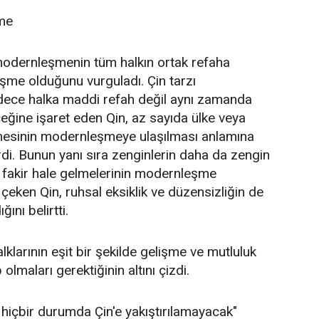
şme
modernleşmenin tüm halkın ortak refaha
me olduğunu vurguladı. Çin tarzı
ece halka maddi refah değil aynı zamanda
eğine işaret eden Qin, az sayıda ülke veya
lmesinin modernleşmeye ulaşılması anlamına
rdi. Bunun yanı sıra zenginlerin daha da zengin
a fakir hale gelmelerinin modernleşme
çeken Qin, ruhsal eksiklik ve düzensizliğin de
nı belirtti.
halklarının eşit bir şekilde gelişme ve mutluluk
olmaları gerektiğinin altını çizdi.
, hiçbir durumda Çin'e yakıştırılamayacak"