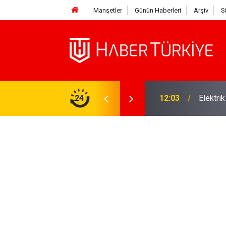
Manşetler
Günün Haberleri
Arşiv
S
ane İsmi İlhan Şeşen'den Acı Haber Geldi!
24
12:03
Elektri